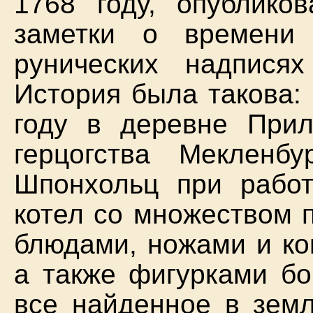
1768 году, опублико
заметки о времени
рунических надписях
История была такова: 
году в деревне Прил
герцогства Мекленб
Шпонхольц при рабо
котел со множеством 
блюдами, ножами и ко
а также фигурками бо
все найденное в зем