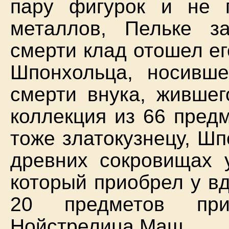
пару фигурок и не 
металлов, Пельке з
смерти клад отошел ег
Шпонхольца, носивш
смерти внука, жившег
коллекция из 66 пред
тоже златокузнецу, Ш
древних сокровищах 
который приобрел у в
20 предметов при
Нойстрелица Маш.