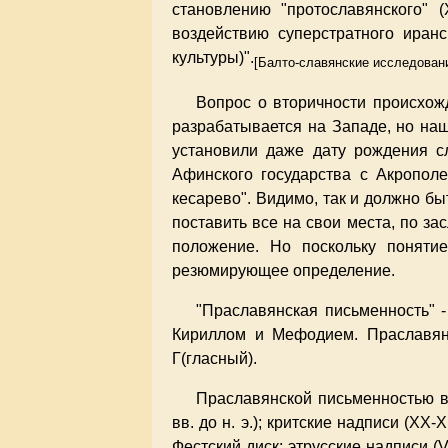
становлению "протославянского" (
воздействию суперстратного иранс
культуры)".
[Балто-славянские исследования
Вопрос о вторичности происхожд
разрабатывается на Западе, но наш
установили даже дату рождения сл
Афинского государства с Акрополе
кесарево". Видимо, так и должно бы
поставить все на свои места, по з
положение. Но поскольку понятие
резюмирующее определение.
"Праславянская письменность" -
Кириллом и Мефодием. Праславянс
Г(гласный).
Праславянской письменностью вы
вв. до н. э.); критские надписи (XX
Фестский диск; этрусские надписи (V