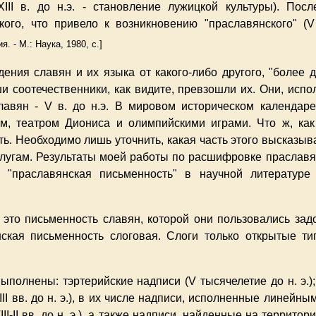
XIII в. до н.э. - становление лужицкой культуры). Пос
кого, что привело к возникновению "праславянского" (V
. - М.: Наука, 1980, с.]
ения славян и их языка от какого-либо другого, "более 
и соотечественники, как видите, превзошли их. Они, испо
авян - V в. до н.э. В мировом историческом календаре 
м, театром Диониса и олимпийскими играми. Что ж, как 
ть. Необходимо лишь уточнить, какая часть этого высказы
аслугам. Результаты моей работы по расшифровке праслав
 "праславянская письменность" в научной литературе о
 это письменность славян, которой они пользовались зад
кая письменность слоговая. Слоги только открытые ти
полнены: тэртерийские надписи (V тысячелетие до н. э.);
-XIII вв. до н. э.), в их числе надписи, исполненные лине
III-II вв. до н. э.), а также надписи, найденные на террит