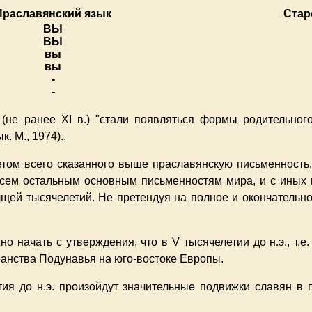
Праславянский язык
Стар
ВЫ
ВЫ
вы
вы
-
-
 (не ранее XI в.) "стали появляться формы родительног
. М., 1974)..
том всего сказанного выше праславянскую письменность,
сем остальным основным письменностям мира, и с иных
лщей тысячелетий. Не претендуя на полное и окончательно
о начать с утверждения, что в V тысячелетии до н.э., т.е.
анства Подунавья на юго-востоке Европы.
тия до н.э. произойдут значительные подвижки славян в