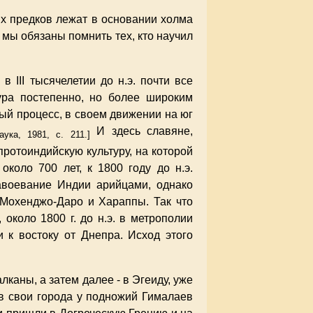
х предков лежат в основании холма
 мы обязаны помнить тех, кто научил
 III тысячелетии до н.э. почти все
тура постепенно, но более широким
ный процесс, в своем движении на юг
И здесь славяне,
аука, 1981, с. 211.]
ротоиндийскую культуру, на которой
коло 700 лет, к 1800 году до н.э.
авоевание Индии арийцами, однако
 Мохенджо-Даро и Хараппы. Так что
около 1800 г. до н.э. в метрополии
 к востоку от Днепра. Исход этого
каны, а затем далее - в Эгеиду, уже
ив свои города у подножий Гималаев