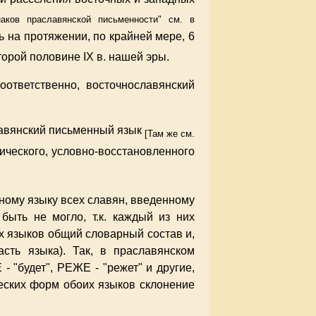
аков праславянской письменности" см. в
 на протяжении, по крайней мере, 6
орой половине IX в. нашей эры.
ответственно, восточнославянский
лавянский письменный язык
[Там же см.
етического, условно-восстановленного
ному языку всех славян, введенному
быть не могло, т.к. каждый из них
их языков общий словарный состав и,
сть языка). Так, в праславянском
- "будет", РЕЖЕ - "режет" и другие,
еских форм обоих языков склонение