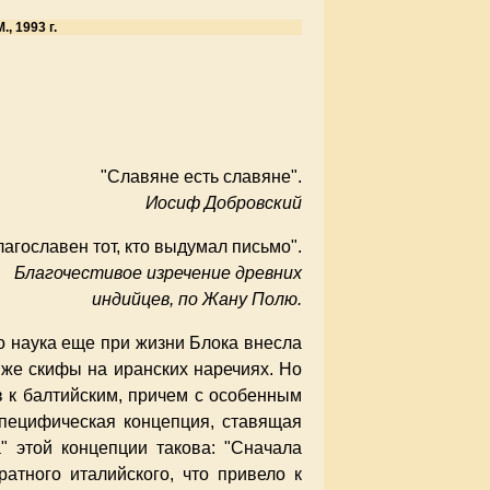
 1993 г.
"Славяне есть славяне".
Иосиф Добровский
лагославен тот, кто выдумал письмо".
Благочестивое изречение древних
индийцев, по Жану Полю.
Но наука еще при жизни Блока внесла
 же скифы на иранских наречиях. Но
в к балтийским, причем с особенным
специфическая концепция, ставящая
" этой концепции такова: "Сначала
атного италийского, что привело к