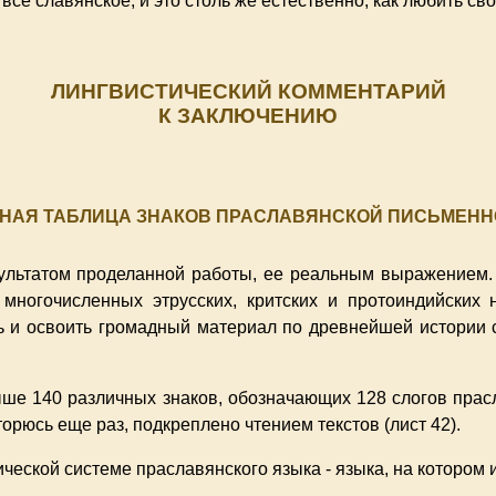
се славянское, и это столь же естественно, как любить сво
ЛИНГВИСТИЧЕСКИЙ КОММЕНТАРИЙ
К ЗАКЛЮЧЕНИЮ
НАЯ ТАБЛИЦА ЗНАКОВ ПРАСЛАВЯНСКОЙ ПИСЬМЕНН
ультатом проделанной работы, ее реальным выражением. 
многочисленных этрусских, критских и протоиндийских
ть и освоить громадный материал по древнейшей истории 
ше 140 различных знаков, обозначающих 128 слогов прас
рюсь еще раз, подкреплено чтением текстов (лист 42).
ической системе праславянского языка - языка, на котором