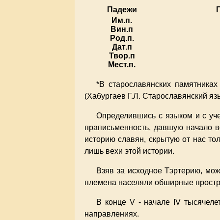
Падежи
Им.п.
Вин.п
Род.п.
Дат.п
Твор.п
Мест.п.
*В старославянских памятниках
(Хабургаев Г.Л. Старославянский язык
Определившись с языком и с уче
праписьменность, давшую начало в
историю славян, скрытую от нас то
лишь вехи этой истории.
Взяв за исходное Тэртерию, можн
племена населяли обширные простр
В конце V - начале IV тысячеле
направлениях.