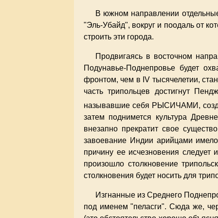
В южном направлении отдельные
"Эль-Убайд", вокруг и поодаль от к
строить эти города.
Продвигаясь в восточном направ
Подунавье-Поднепровье будет охва
фронтом, чем в IV тысячелетии, ста
часть трипольцев достигнут Пенд
называвшие себя РЫСИЧАМИ, создаду
затем поднимется культура Древне
внезапно прекратит свое существ
завоевание Индии арийцами имело 
причину ее исчезновения следует и
произошло столкновение трипольск
столкновения будет носить для трип
Изгнанные из Среднего Поднепров
под именем "пеласги". Сюда же, че