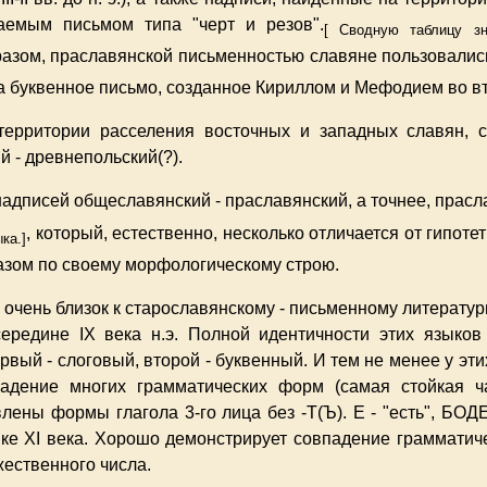
аемым письмом типа "черт и резов".
[ Сводную таблицу зн
азом, праславянской письменностью славяне пользовались
на буквенное письмо, созданное Кириллом и Мефодием во вт
ерритории расселения восточных и западных славян, со
й - древнепольский(?).
адписей общеславянский - праславянский, а точнее, прас
, который, естественно, несколько отличается от гипот
ка.]
азом по своему морфологическому строю.
очень близок к старославянскому - письменному литератур
ередине IX века н.э. Полной идентичности этих языков 
вый - слоговый, второй - буквенный. И тем не менее у эт
адение многих грамматических форм (самая стойкая ча
ны формы глагола 3-го лица без -Т(Ъ). Е - "есть", БОДЕ 
ке XI века. Хорошо демонстрирует совпадение грамматич
жественного числа.