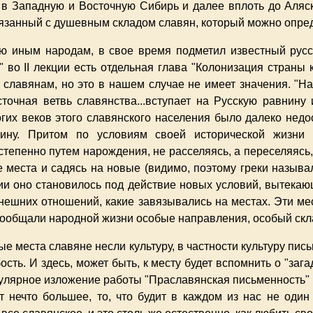
, в Западную и Восточную Сибирь и далее вплоть до Аляск
язанный с душевным складом славян, который можно опреде
ую иным народам, в свое время подметил известный русск
 во II лекции есть отдельная глава "Колонизация страны 
славянам, но это в нашем случае не имеет значения. "Наш
точная ветвь славянства...вступает на Русскую равнину и
гих веков этого славянского населения было далеко недо
ину. Притом по условиям своей исторической жизни 
степенно путем нарождения, не расселяясь, а переселяясь
е места и садясь на новые (видимо, поэтому греки называл
нии оно становилось под действие новых условий, вытекаю
 внешних отношений, какие завязывались на местах. Эти м
ообщали народной жизни особые направления, особый скла
вые места славяне несли культуру, в частности культуру пись
сть. И здесь, может быть, к месту будет вспомнить о "зага
опулярное изложение работы "Праславянская письменность" 
 нечто большее, то, что будит в каждом из нас не один