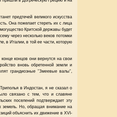
и пришли в Догреческую Грецию и на
танет предтечей великого искусства
сть. Она пожелает стереть их с лица
го могущество Критской державы будет
сему через несколько веков потомки
е, в Италии, в той ее части, которую
 конце концов они вернутся на свои
стройство вновь обретенной земли и
сыпят грандиозные "Змеевые валы",
Триполья в Индостан, я не сказал о
ыло связано с тем, что и славяне
ьских поселений подтверждает эту
х земель. Но, обращая внимание на
озиций объяснить их движение в XVI-