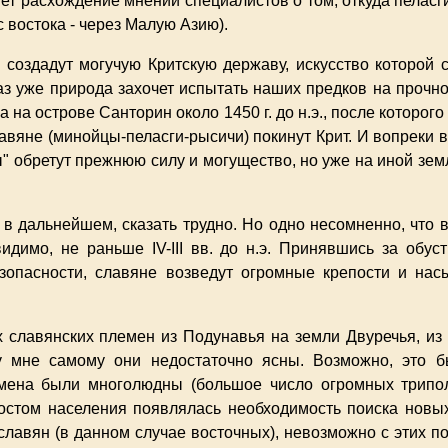
яет расхождение мнений специалистов о том, откуда пеласг
с востока - через Малую Азию).
 создадут могучую Критскую державу, искусство которой с
аз уже природа захочет испытать наших предков на прочно
а на острове Санторин около 1450 г. до н.э., после которо
вяне (минойцы-пеласги-рысичи) покинут Крит. И вопреки в
ы" обретут прежнюю силу и могущество, но уже на иной земл
 в дальнейшем, сказать трудно. Но одно несомненно, что в
идимо, не раньше IV-III вв. до н.э. Принявшись за обу
зопасности, славяне возведут огромные крепости и на
 славянских племен из Подунавья на земли Двуречья, из 
ку мне самому они недостаточно ясны. Возможно, это б
емена были многолюдны (большое число огромных трипол
ростом населения появлялась необходимость поиска новы
славян (в данном случае восточных), невозможно с этих п