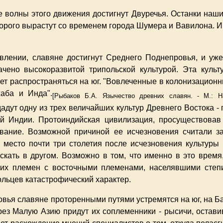
 волны этого движения достигнут Двуречья. Останки наши
оторого вырастут со временем города Шумера и Вавилона. И
лении, славяне достигнут Среднего Поднепровья, и уже в
чено высокоразвитой трипольской культурой. Эта куль
нет распространяться на юг. "Вовлеченные в колонизацион
жаба и Инда".
[Рыбаков Б.А. Язычество древних славян. - М.: Н
т одну из трех величайших культур Древнего Востока - п
й Индии. Протоиндийская цивилизация, просуществовав о
ование. Возможной причиной ее исчезновения считали з
место почти три столетия после исчезновения культуры
скать в другом. Возможно в том, что именно в это время, 
их племен с восточными племенами, населявшими степи
ольцев катастрофический характер.
ья славяне проторенными путями устремятся на юг, на Бал
рез Малую Азию придут их соплеменники - рысичи, остав