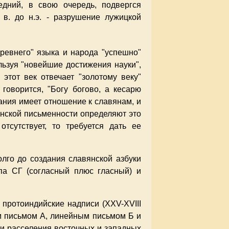
ледний, в свою очередь, подвергся
 в. до н.э. - разрушение лужицкой
древнего" языка и народа "успешно"
льзуя "новейшие достижения науки",
этот век отвечает "золотому веку"
говорится, "Богу богово, а кесарю
вания имеет отношение к славянам, и
янской письменности определяют это
тсутствует, то требуется дать ее
олго до создания славянской азбуки
па СГ (согласный плюс гласный) и
 протоиндийские надписи (XXV-XVIII
йным письмом А, линейным письмом Б и
ории расселения восточных и западных