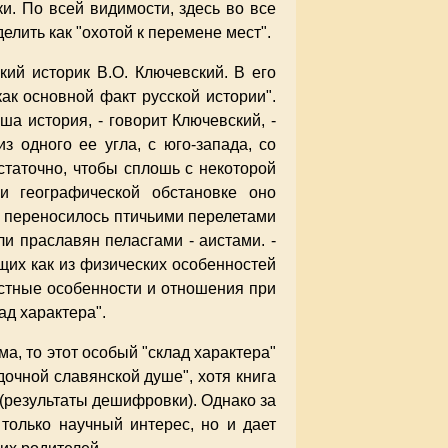
и. По всей видимости, здесь во все
лить как "охотой к перемене мест".
ий историк В.О. Ключевский. В его
как основной факт русской истории".
а история, - говорит Ключевский, -
з одного ее угла, с юго-запада, со
статочно, чтобы сплошь с некоторой
и географической обстановке оно
, переносилось птичьими перелетами
и праславян пеласгами - аистами. -
щих как из физических особенностей
естные особенности и отношения при
д характера".
ма, то этот особый "склад характера"
дочной славянской душе", хотя книга
(результаты дешифровки). Однако за
 только научный интерес, но и дает