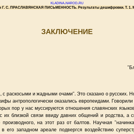
kladina.narod.ru
ч Г. С. ПРАСЛАВЯНСКАЯ ПИСЬМЕННОСТЬ. Результаты дешифровки. Т. 1. М.,
ЗАКЛЮЧЕНИЕ
"Б
ы, с раскосыми и жадными очами". Это сказано о русских. 
Скифы антропологически оказались европеидами. Говорили
торых пор у нас муссируются отношения славянских языко
с их близкой связи ввиду давних общений и родства, а 
 производного, на этот раз от балтов. Научная "начинка
 в его западном ареале подвергся воздействию суперстр