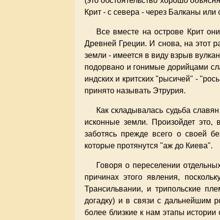
(это обстоятельство хорошо объясн
Крит - с севера - через Балканы или 
Все вместе на острове Крит они
Древней Греции. И снова, на этот р
земли - имеется в виду взрыв вулкан
подорвано и гонимые дорийцами сла
индских и критских "рысичей" - "рос
принято называть Этрурия.
Как складывалась судьба славян
исконные земли. Произойдет это, в
заботясь прежде всего о своей бе
которые протянутся "аж до Киева".
Говоря о переселении отдельных
причинах этого явления, посколь
Трансильвании, и трипольские пл
догадку) и в связи с дальнейшим 
более близкие к нам этапы истории 