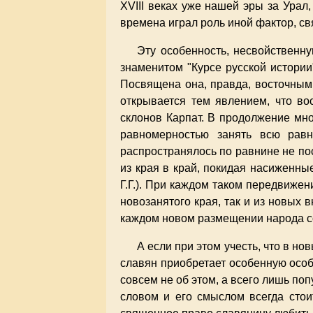
XVIII веках уже нашей эры за Урал
времена играл роль иной фактор, св
Эту особенность, несвойственн
знаменитом "Курсе русской истории"
Посвящена она, правда, восточным 
открывается тем явлением, что вос
склонов Карпат. В продолжение мно
равномерностью занять всю равн
распространялось по равнине не по
из края в край, покидая насиженны
Г.Г.). При каждом таком передвиже
новозанятого края, так и из новых
каждом новом размещении народа с
А если при этом учесть, что в но
славян приобретает особенную особо
совсем не об этом, а всего лишь п
словом и его смыслом всегда стоит