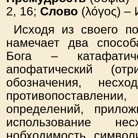
2, 16;
Слово
(λόγος) – И
Исходя из своего п
намечает два способ
Бога – катафатиче
апофатический (отр
обозначения, несх
противопоставлен
определений, прило
использование н
нобходимость символ