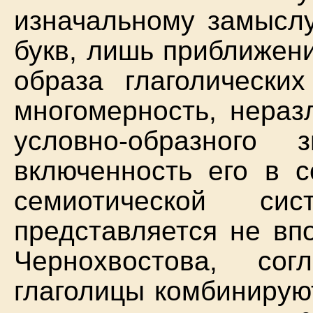
изначальному замыслу
букв, лишь приближени
образа глаголически
многомерность, нераз
условно-образного
включенность его в с
семиотической с
представляется не вп
Чернохвостова, со
глаголицы комбинируют