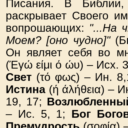
Писания. В Библии
раскрывает Своего им
вопрошающих:
"...На
Моем? [оно чудно]"
(Бы
Он являет себя во м
(Έγώ είμι ό ώυ) – Исх. 
Свет
(τό φως) – Ин. 8
Истина
(ή άλήθεια) – И
19, 17;
Возлюбленн
– Ис. 5, 1;
Бог Бого
Премудрость
(σοφία) –