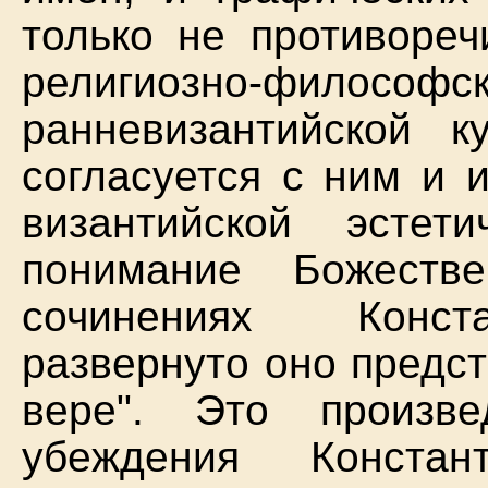
только не противореч
религиозно-фи
ранневизантийской 
согласуется с ним и 
византийской эсте
понимание Божеств
сочинениях Конста
развернуто оно предс
вере". Это произв
убеждения Констан