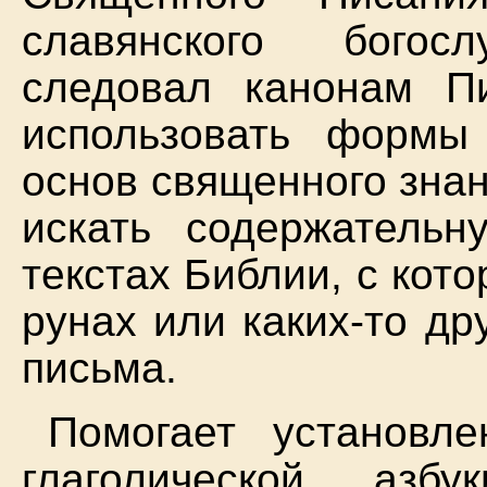
славянского богос
следовал канонам П
использовать формы
основ священного знан
искать содержательн
текстах Библии, с кото
рунах или каких-то др
письма.
Помогает установл
глаголической азбу