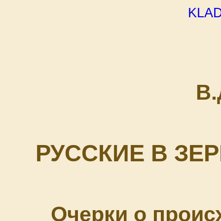
kla
В.
РУССКИЕ В ЗЕ
Очерки о проис