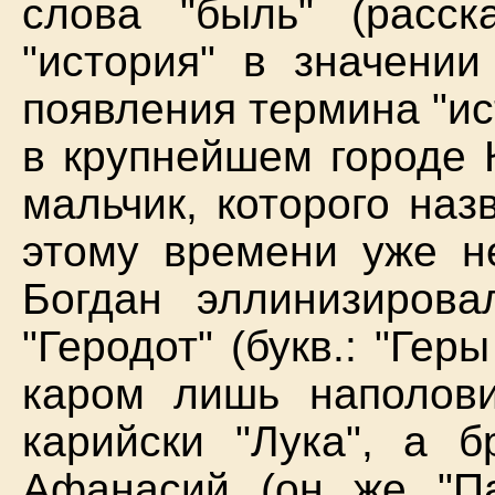
слова "быль" (расс
"история" в значении
появления термина "ист
в крупнейшем городе 
мальчик, которого наз
этому времени уже не
Богдан эллинизирова
"Геродот" (букв.: "Гер
каром лишь наполови
карийски "Лука", а б
Афанасий (он же "Па