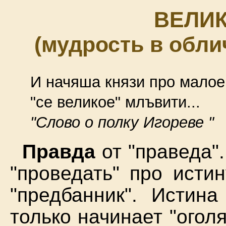
ВЕЛИ
(мудрость в обл
И начяша князи про малое
"се великое" млъвити...
"Слово о полку Игореве "
Правда
от "праведа". 
"проведать" про исти
"предбанник". Истин
только начинает "оголя