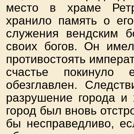
место в храме Рет
хранило память о ег
служения вендским б
своих богов. Он имел
противостоять импера
счастье покинуло
обезглавлен. Следст
разрушение города и 
город был вновь отстр
бы несправедливо, ес