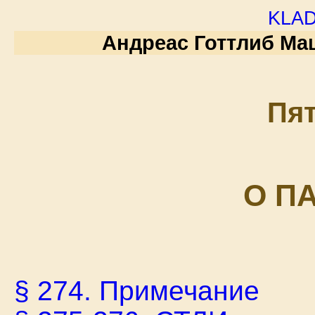
kla
Андреас Готтлиб Маш
Пя
О П
§ 274. Примечание