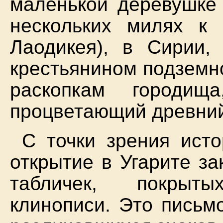
маленькой деревушке
нескольких милях к 
Лаодикея), в Сирии,
крестьянином подземног
раскопкам городищ
процветающий древний 
С точки зрения ист
открытие в Угарите з
табличек, покрыт
клинописи. Это письм