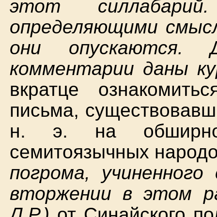
этот силлабари
определяющими смысл
они опускаются. 
комментарии даны кур
вкратце ознакомить
письма, существовавш
н. э. на обширно
семитоязычных народ
погрома, учиненного
вторжении в этом р
Л.Р.)
от Синайского по