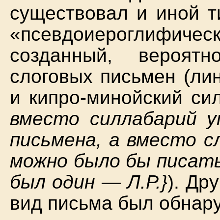
существовал и иной т
«псевдоиероглифи
созданный, вероят
слоговых письмен (ли
и кипро-минойский си
вместо силлабарий 
письмена, а вместо с
можно было бы писать
был один — Л.Р.}
). Др
вид письма был обнару