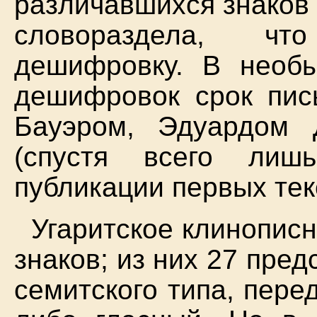
различавшихся знаков
словораздела, чт
дешифровку. В необы
дешифровок срок пис
Бауэром, Эдуардом
(спустя всего лиш
публикации первых текс
Угаритское клинопис
знаков; из них 27 пре
семитского типа, пер