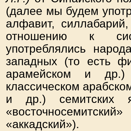
(далее мы будем упот
алфавит, силлабарий
отношению к сис
употреблялись народ
западных (то есть фи
арамейском и др.)
классическом арабско
и др.) семитских 
«восточносемитский
«аккадский»).