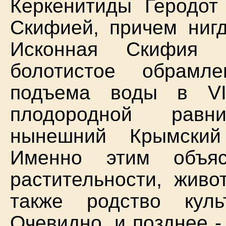
Керкенитиды Геродот
Скифией, причем нигд
Исконная Скифия п
болотистое обрамл
подъема воды в VI
плодородной равн
нынешний Крымский
Именно этим объяс
растительности, живо
также родство кул
Очевидно, и позднее -