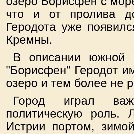
озеро Борисфен с море
что и от пролива д
Геродота уже появилс
Кремны.
В описании южной 
"Борисфен" Геродот им
озеро и тем более не р
Город играл важ
политическую роль.
Истрии портом, зимо