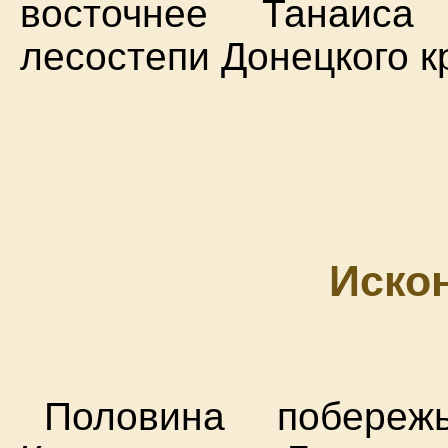
восточнее Танаиса
лесостепи Донецкого к
Иско
Половина побере