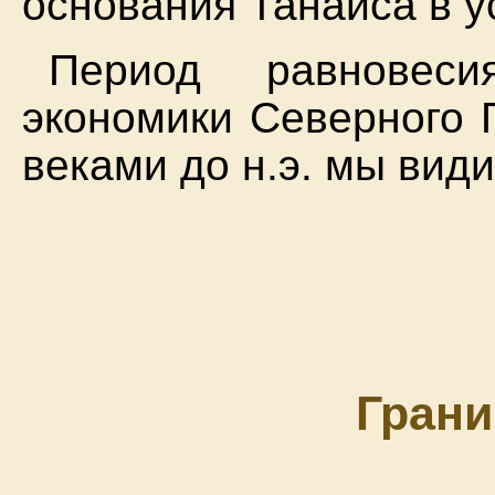
основания Танаиса в у
Период равновес
экономики Северного П
веками до н.э. мы вид
Грани