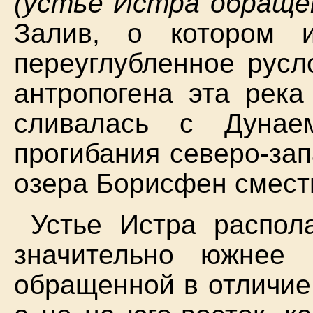
(устье Истра обращено
Залив, о котором и
переуглубленное русл
антропогена эта рек
сливалась с Дунае
прогибания северо-за
озера Борисфен смести
Устье Истра распол
значительно южнее 
обращенной в отличие 