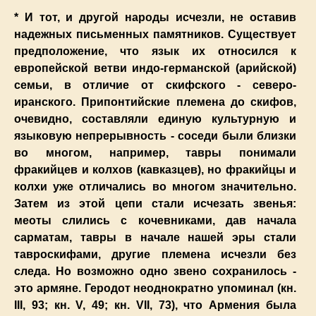
* И тот, и другой народы исчезли, не оставив
надежных письменных памятников. Существует
предположение, что язык их относился к
европейской ветви индо-германской (арийской)
семьи, в отличие от скифского - северо-
иранского. Припонтийские племена до скифов,
очевидно, составляли единую культурную и
языковую непрерывность - соседи были близки
во многом, например, тавры понимали
фракийцев и колхов (кавказцев), но фракийцы и
колхи уже отличались во многом значительно.
Затем из этой цепи стали исчезать звенья:
меоты слились с кочевниками, дав начала
сарматам, тавры в начале нашей эры стали
тавроскифами, другие племена исчезли без
следа. Но возможно одно звено сохранилось -
это армяне. Геродот неоднократно упоминал (кн.
III, 93; кн. V, 49; кн. VII, 73), что Армения была