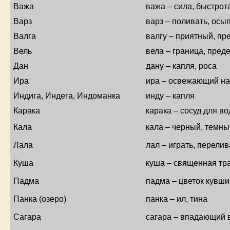
Важа
важа – сила, быстрот
Варз
варз – поливать, осы
Валга
валгу – приятный, пр
Вель
вела – граница, преде
Дан
дану – капля, роса
Ира
ира – освежающий на
Индига, Индега, Индоманка
инду – капля
Карака
карака – сосуд для в
Кала
кала – черный, темны
Лала
лал – играть, перелив
Куша
куша – священная тра
Падма
падма – цветок кувши
Панка (озеро)
панка – ил, тина
Сагара
сагара – впадающий в