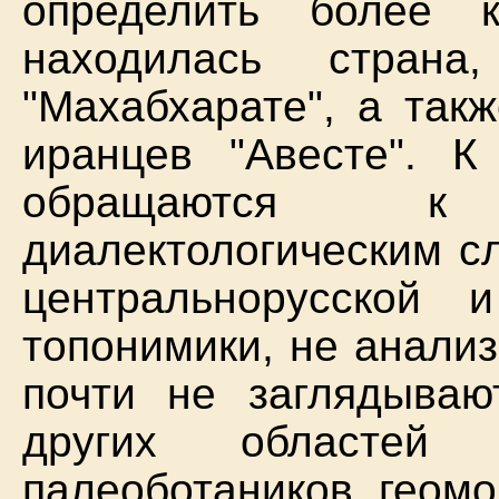
определить более к
находилась стран
"Махабхарате", а так
иранцев "Авесте". К
обращаются к
диалектологическим с
центральнорусской 
топонимики, не анали
почти не заглядываю
других областей н
палеоботаников, геом