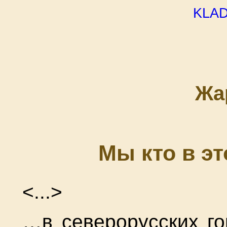
kla
Жа
Мы кто в э
<...>
…в северорусских го