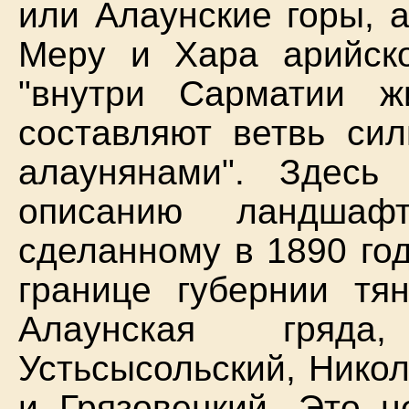
или Алаунские горы, 
Меру и Хара арийско
"внутри Сарматии ж
составляют ветвь си
алаунянами". Здесь
описанию ландшафт
сделанному в 1890 го
границе губернии тя
Алаунская гряда
Устьсысольский, Никол
и Грязовецкий. Это н