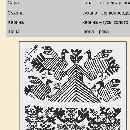
Сара
сара – сок, нектар, во
Сухона
сухана – легкопреод
Харина
харина – гусь, золото
Шона
шона – река